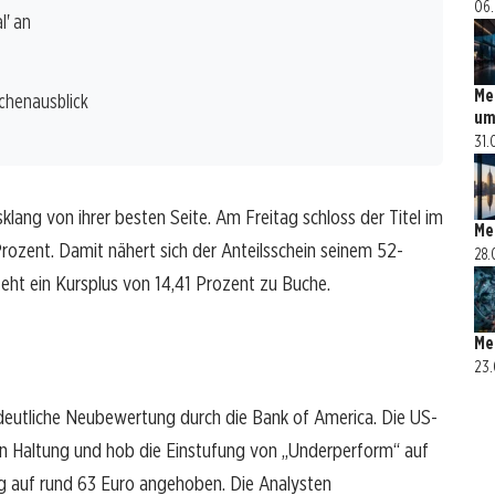
06.
l' an
Me
nchenausblick
um
31.
lang von ihrer besten Seite. Am Freitag schloss der Titel im
Me
rozent. Damit nähert sich der Anteilsschein seinem 52-
28.
eht ein Kursplus von 14,41 Prozent zu Buche.
Me
23.
 deutliche Neubewertung durch die Bank of America. Die US-
en Haltung und hob die Einstufung von „Underperform“ auf
tig auf rund 63 Euro angehoben. Die Analysten