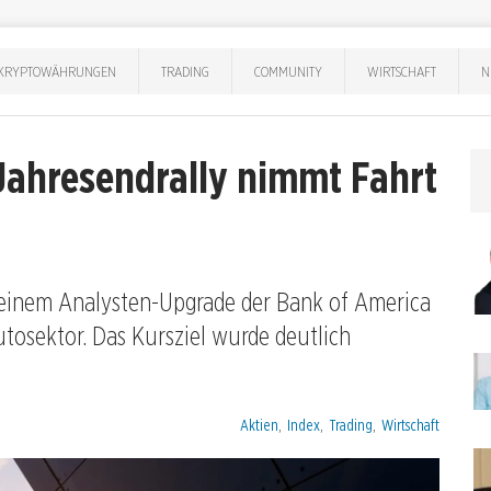
KRYPTOWÄHRUNGEN
TRADING
COMMUNITY
WIRTSCHAFT
N
Jahresendrally nimmt Fahrt
n einem Analysten-Upgrade der Bank of America
tosektor. Das Kursziel wurde deutlich
Kategorien:
Aktien
,
Index
,
Trading
,
Wirtschaft