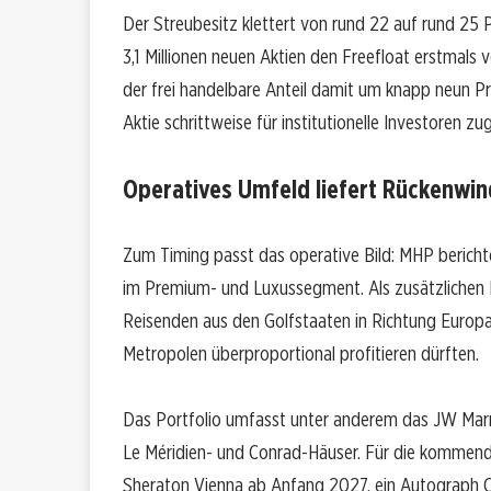
Der Streubesitz klettert von rund 22 auf rund 25 
3,1 Millionen neuen Aktien den Freefloat erstmals
der frei handelbare Anteil damit um knapp neun Pr
Aktie schrittweise für institutionelle Investoren z
Operatives Umfeld liefert Rückenwin
Zum Timing passt das operative Bild: MHP bericht
im Premium- und Luxussegment. Als zusätzlichen 
Reisenden aus den Golfstaaten in Richtung Europ
Metropolen überproportional profitieren dürften.
Das Portfolio umfasst unter anderem das JW Marr
Le Méridien- und Conrad-Häuser. Für die kommende
Sheraton Vienna ab Anfang 2027, ein Autograph C