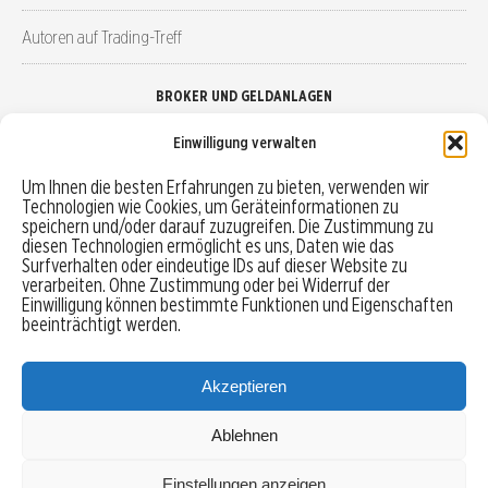
Autoren auf Trading-Treff
BROKER UND GELDANLAGEN
Einwilligung verwalten
Brokervergleich
Um Ihnen die besten Erfahrungen zu bieten, verwenden wir
Technologien wie Cookies, um Geräteinformationen zu
Robo-Advisor vergleichen
speichern und/oder darauf zuzugreifen. Die Zustimmung zu
diesen Technologien ermöglicht es uns, Daten wie das
Depotvergleich
Surfverhalten oder eindeutige IDs auf dieser Website zu
verarbeiten. Ohne Zustimmung oder bei Widerruf der
Einwilligung können bestimmte Funktionen und Eigenschaften
Festgeld vergleichen
beeinträchtigt werden.
Tagesgeld vergleichen
Akzeptieren
Ablehnen
MENU
Einstellungen anzeigen