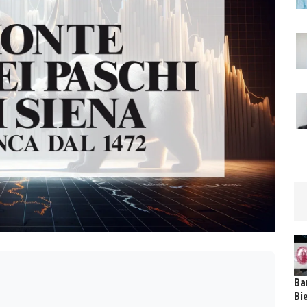
Ba
Bi