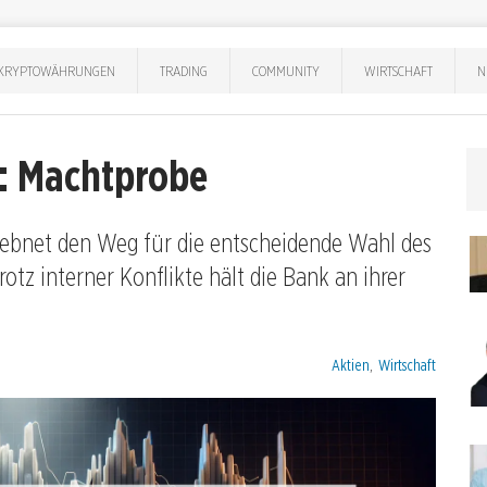
KRYPTOWÄHRUNGEN
TRADING
COMMUNITY
WIRTSCHAFT
N
e: Machtprobe
 ebnet den Weg für die entscheidende Wahl des
otz interner Konflikte hält die Bank an ihrer
Kategorien:
Aktien
,
Wirtschaft