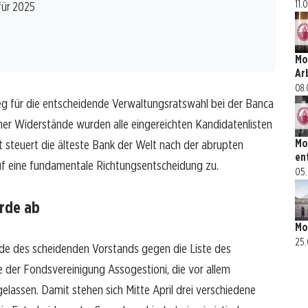
11.
für 2025
Mo
Ar
08.
eg für die entscheidende Verwaltungsratswahl bei der Banca
rner Widerstände wurden alle eingereichten Kandidatenlisten
Mo
 steuert die älteste Bank der Welt nach der abrupten
en
auf eine fundamentale Richtungsentscheidung zu.
05.
rde ab
Mo
25.
de des scheidenden Vorstands gegen die Liste des
 der Fondsvereinigung Assogestioni, die vor allem
ugelassen. Damit stehen sich Mitte April drei verschiedene