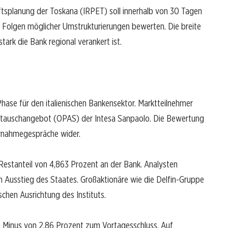
aftsplanung der Toskana (IRPET) soll innerhalb von 30 Tagen
n Folgen möglicher Umstrukturierungen bewerten. Die breite
tark die Bank regional verankert ist.
 Phase für den italienischen Bankensektor. Marktteilnehmer
Umtauschangebot (OPAS) der Intesa Sanpaolo. Die Bewertung
ernahmegespräche wider.
 Restanteil von 4,863 Prozent an der Bank. Analysten
 Ausstieg des Staates. Großaktionäre wie die Delfin-Gruppe
ischen Ausrichtung des Instituts.
in Minus von 2,86 Prozent zum Vortagesschluss. Auf