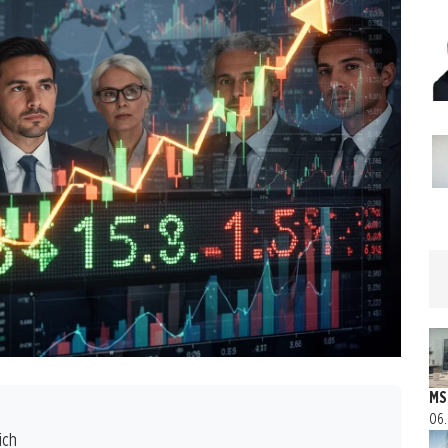
MS
06.
ich