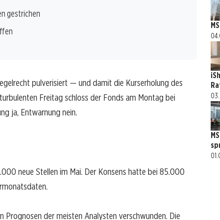
n gestrichen
MS
ffen
04.
iS
egelrecht pulverisiert — und damit die Kurserholung des
Ra
03.
turbulenten Freitag schloss der Fonds am Montag bei
ung ja, Entwarnung nein.
MS
sp
01.
.000 neue Stellen im Mai. Der Konsens hatte bei 85.000
ormonatsdaten.
en Prognosen der meisten Analysten verschwunden. Die