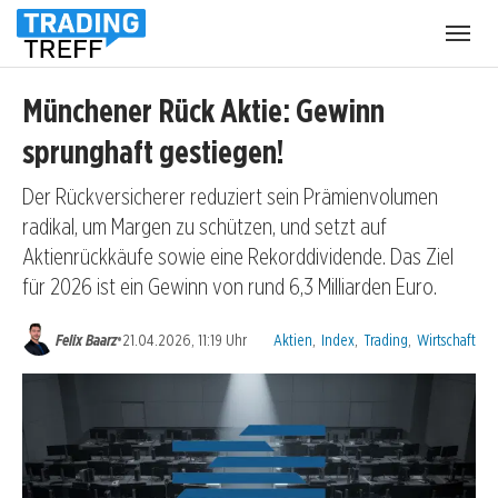
Menü
öffnen
Münchener Rück Aktie: Gewinn
sprunghaft gestiegen!
Der Rückversicherer reduziert sein Prämienvolumen
radikal, um Margen zu schützen, und setzt auf
Aktienrückkäufe sowie eine Rekorddividende. Das Ziel
für 2026 ist ein Gewinn von rund 6,3 Milliarden Euro.
Kategorien:
•
Felix Baarz
21.04.2026, 11:19 Uhr
Aktien
,
Index
,
Trading
,
Wirtschaft