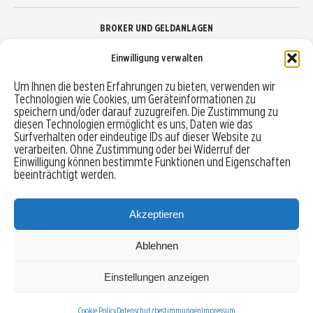
BROKER UND GELDANLAGEN
Einwilligung verwalten
Brokervergleich
Um Ihnen die besten Erfahrungen zu bieten, verwenden wir
Technologien wie Cookies, um Geräteinformationen zu
Robo-Advisor vergleichen
speichern und/oder darauf zuzugreifen. Die Zustimmung zu
diesen Technologien ermöglicht es uns, Daten wie das
Depotvergleich
Surfverhalten oder eindeutige IDs auf dieser Website zu
verarbeiten. Ohne Zustimmung oder bei Widerruf der
Einwilligung können bestimmte Funktionen und Eigenschaften
Festgeld vergleichen
beeinträchtigt werden.
Tagesgeld vergleichen
Akzeptieren
Ablehnen
MENU
Einstellungen anzeigen
Copyright © 2026 Trading-Treff.de und die gleichnamigen Social Media Kanäle sind eine
Eigenmarke der boerse-global.de GmbH
Cookie Policy
Datenschutzbestimmungen
Impressum