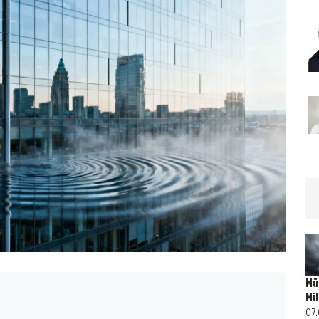
Mü
Mi
07.