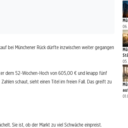
Mü
06.
kauf bei Münchener Rück dürfte inzwischen weiter gegangen
Mü
St
05.
unter dem 52-Wochen-Hoch von 605,00 € und knapp fünf
ahlen schaut, sieht einen Titel im freien Fall. Das greift zu
Mü
au
01.
chelt. Sie ist, ob der Markt zu viel Schwäche einpreist.