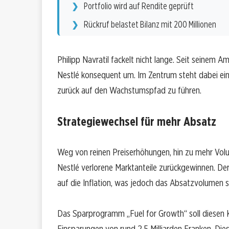
Portfolio wird auf Rendite geprüft
Rückruf belastet Bilanz mit 200 Millionen
Philipp Navratil fackelt nicht lange. Seit seinem 
Nestlé konsequent um. Im Zentrum steht dabei ein
zurück auf den Wachstumspfad zu führen.
Strategiewechsel für mehr Absatz
Weg von reinen Preiserhöhungen, hin zu mehr Volu
Nestlé verlorene Marktanteile zurückgewinnen. Der
auf die Inflation, was jedoch das Absatzvolumen s
Das Sparprogramm „Fuel for Growth“ soll diesen K
Einsparungen von rund 2,5 Milliarden Franken. Dies