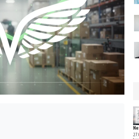
Ne
t
27.