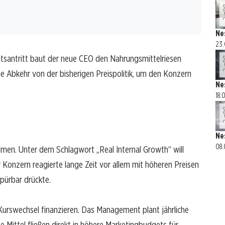
Ne
23.
Amtsantritt baut der neue CEO den Nahrungsmittelriesen
e Abkehr von der bisherigen Preispolitik, um den Konzern
Ne
18.
Ne
08.
men. Unter dem Schlagwort „Real Internal Growth“ will
 Konzern reagierte lange Zeit vor allem mit höheren Preisen
pürbar drückte.
urswechsel finanzieren. Das Management plant jährliche
e Mittel fließen direkt in höhere Marketingbudgets für