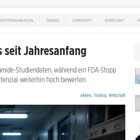
KRYPTOWÄHRUNGEN
TRADING
COMMUNITY
WIRTSCHAFT
N
 seit Jahresanfang
amide-Studiendaten, während ein FDA-Stopp
otenzial weiterhin hoch bewerten.
Kategorien:
Aktien
,
Trading
,
Wirtschaft