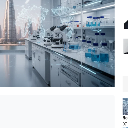
No
07.