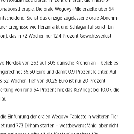
nationstherapie. Die orale Wegovy-Pille erzielte über 64
ntscheidend: Sie ist das einzige zugelassene orale Abnehm-
er Ereignisse wie Herzinfarkt und Schlaganfall senkt. Ein
pron), das in 72 Wochen nur 12,4 Prozent Gewichtsverlust
vo Nordisk von 263 auf 305 dänische Kronen an – beließ es
 umgerechnet 36,50 Euro und damit 0,9 Prozent leichter. Auf
das 52-Wochen-Tief von 30,25 Euro ist nur 20 Prozent
rtung von rund 54 Prozent hin; das KGV liegt bei 10,07, die
lar.
die Einführung der oralen Wegovy-Tablette in weiteren Tier-
net rund 773 Dirham starten – wettbewerbsfähig, aber nicht