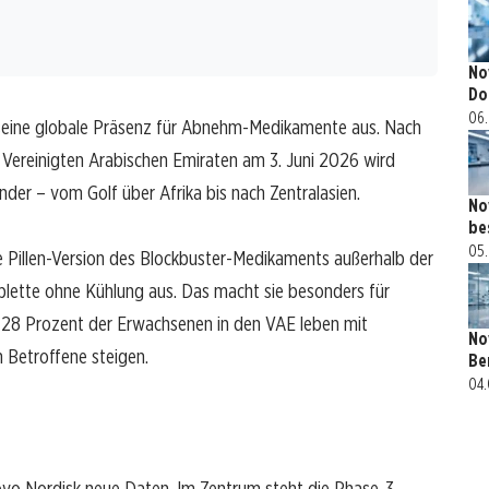
No
Do
06.
eine globale Präsenz für Abnehm-Medikamente aus. Nach
 Vereinigten Arabischen Emiraten am 3. Juni 2026 wird
nder – vom Golf über Afrika bis nach Zentralasien.
No
be
05.
 die Pillen-Version des Blockbuster-Medikaments außerhalb der
ablette ohne Kühlung aus. Das macht sie besonders für
d 28 Prozent der Erwachsenen in den VAE leben mit
No
en Betroffene steigen.
Be
04.
vo Nordisk neue Daten. Im Zentrum steht die Phase-3-