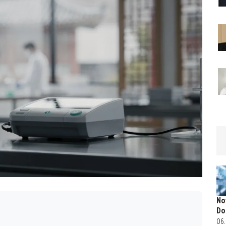
No
Do
06.