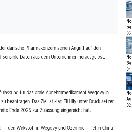
t
No
be
05.
er dänische Pharmakonzern seinen Angriff auf den
iff sensible Daten aus dem Unternehmen herausgelöst.
No
Be
04.
 Zulassung für das orale Abnehmmedikament Wegovy in
No
Au
 beantragen. Das Ziel ist klar: Eli Lilly unter Druck setzen,
02.
reits Ende 2025 zur Zulassung eingereicht hat.
id — den Wirkstoff in Wegovy und Ozempic — lief in China