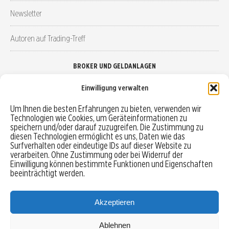
Newsletter
Autoren auf Trading-Treff
BROKER UND GELDANLAGEN
Einwilligung verwalten
Brokervergleich
Um Ihnen die besten Erfahrungen zu bieten, verwenden wir
Technologien wie Cookies, um Geräteinformationen zu
Robo-Advisor vergleichen
speichern und/oder darauf zuzugreifen. Die Zustimmung zu
diesen Technologien ermöglicht es uns, Daten wie das
Depotvergleich
Surfverhalten oder eindeutige IDs auf dieser Website zu
verarbeiten. Ohne Zustimmung oder bei Widerruf der
Einwilligung können bestimmte Funktionen und Eigenschaften
Festgeld vergleichen
beeinträchtigt werden.
Tagesgeld vergleichen
Akzeptieren
Ablehnen
MENU