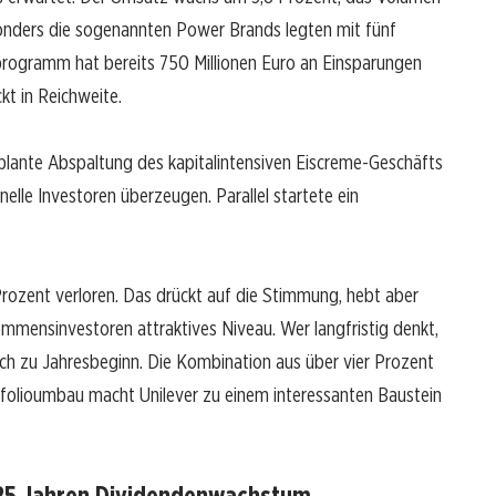
sonders die sogenannten Power Brands legten mit fünf
ogramm hat bereits 750 Millionen Euro an Einsparungen
ckt in Reichweite.
geplante Abspaltung des kapitalintensiven Eiscreme-Geschäfts
nelle Investoren überzeugen. Parallel startete ein
 Prozent verloren. Das drückt auf die Stimmung, hebt aber
kommensinvestoren attraktives Niveau. Wer langfristig denkt,
noch zu Jahresbeginn. Die Kombination aus über vier Prozent
tfolioumbau macht Unilever zu einem interessanten Baustein
it 25 Jahren Dividendenwachstum