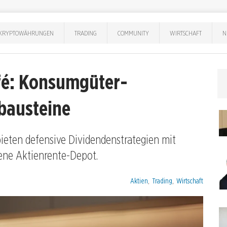
KRYPTOWÄHRUNGEN
TRADING
COMMUNITY
WIRTSCHAFT
N
fé: Konsumgüter-
bausteine
bieten defensive Dividendenstrategien mit
gene Aktienrente-Depot.
Kategorien:
Aktien
,
Trading
,
Wirtschaft