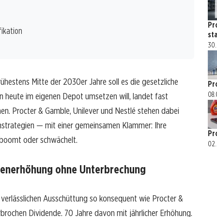
Pr
fikation
st
30.
ühestens Mitte der 2030er Jahre soll es die gesetzliche
Pr
08.
n heute im eigenen Depot umsetzen will, landet fast
n. Procter & Gamble, Unilever und Nestlé stehen dabei
denstrategien — mit einer gemeinsamen Klammer: Ihre
Pr
 boomt oder schwächelt.
02.
ndenerhöhung ohne Unterbrechung
verlässlichen Ausschüttung so konsequent wie Procter &
brochen Dividende. 70 Jahre davon mit jährlicher Erhöhung.