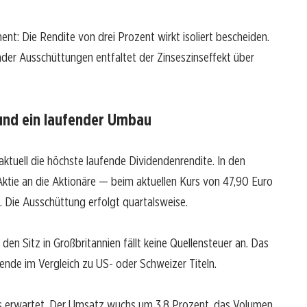
nt: Die Rendite von drei Prozent wirkt isoliert bescheiden.
der Ausschüttungen entfaltet der Zinseszinseffekt über
 und ein laufender Umbau
aktuell die höchste laufende Dividendenrendite. In den
ktie an die Aktionäre — beim aktuellen Kurs von 47,90 Euro
. Die Ausschüttung erfolgt quartalsweise.
 den Sitz in Großbritannien fällt keine Quellensteuer an. Das
nde im Vergleich zu US- oder Schweizer Titeln.
als erwartet. Der Umsatz wuchs um 3,8 Prozent, das Volumen