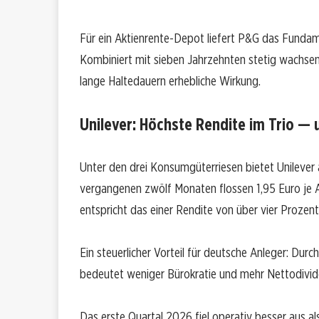
Für ein Aktienrente-Depot liefert P&G das Fundame
Kombiniert mit sieben Jahrzehnten stetig wachsen
lange Haltedauern erhebliche Wirkung.
Unilever: Höchste Rendite im Trio —
Unter den drei Konsumgüterriesen bietet Unilever 
vergangenen zwölf Monaten flossen 1,95 Euro je A
entspricht das einer Rendite von über vier Prozent
Ein steuerlicher Vorteil für deutsche Anleger: Durch
bedeutet weniger Bürokratie und mehr Nettodivide
Das erste Quartal 2026 fiel operativ besser aus 