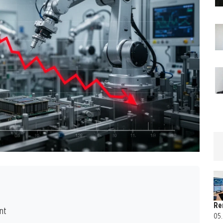
Re
nt
05.