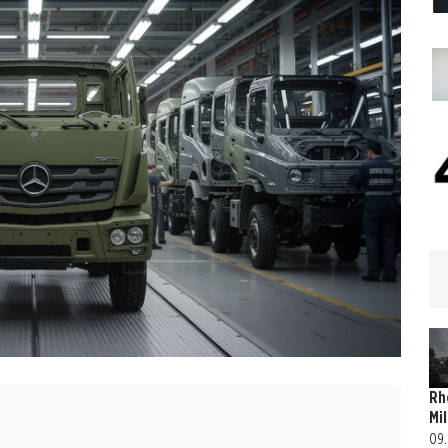
Rh
Mi
09.