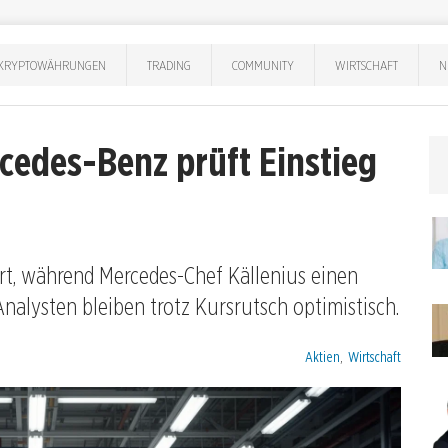
KRYPTOWÄHRUNGEN
TRADING
COMMUNITY
WIRTSCHAFT
N
cedes-Benz prüft Einstieg
ert, während Mercedes-Chef Källenius einen
Analysten bleiben trotz Kursrutsch optimistisch.
Kategorien:
Aktien
,
Wirtschaft