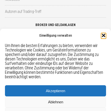
Autoren auf Trading-Treff
BROKER UND GELDANLAGEN
Einwilligung verwalten
Brokervergleich
Um Ihnen die besten Erfahrungen zu bieten, verwenden wir
Technologien wie Cookies, um Geräteinformationen zu
Robo-Advisor vergleichen
speichern und/oder darauf zuzugreifen. Die Zustimmung zu
diesen Technologien ermöglicht es uns, Daten wie das
Depotvergleich
Surfverhalten oder eindeutige IDs auf dieser Website zu
verarbeiten. Ohne Zustimmung oder bei Widerruf der
Einwilligung können bestimmte Funktionen und Eigenschaften
Festgeld vergleichen
beeinträchtigt werden.
Tagesgeld vergleichen
Akzeptieren
Ablehnen
MENU