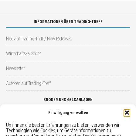
INFORMATIONEN ÜBER TRADING-TREFF
Neu auf Trading-Treff / New Releases
Wirtschaftskalender
Newsletter
Autoren auf Trading-Treff
BROKER UND GELDANLAGEN
Einwilligung verwalten
Brokervergleich
Um Ihnen die besten Erfahrungen zu bieten, verwenden wir
Technologien wie Cookies, um Geräteinformationen zu
Robo-Advisor vergleichen
speichern und/oder darauf zuzugreifen. Die Zustimmung zu