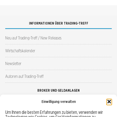
INFORMATIONEN ÜBER TRADING-TREFF
Neu auf Trading-Treff / New Releases
Wirtschaftskalender
Newsletter
Autoren auf Trading-Treff
BROKER UND GELDANLAGEN
Einwilligung verwalten
Brokervergleich
Um Ihnen die besten Erfahrungen zu bieten, verwenden wir
Technologien wie Cookies, um Geräteinformationen zu