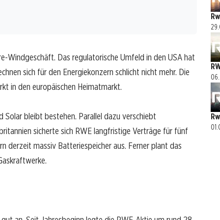
Rw
29.
re-Windgeschäft. Das regulatorische Umfeld in den USA hat
RW
chnen sich für den Energiekonzern schlicht nicht mehr. Die
06.
ärkt in den europäischen Heimatmarkt.
Solar bleibt bestehen. Parallel dazu verschiebt
Rw
01.
itannien sicherte sich RWE langfristige Verträge für fünf
n derzeit massiv Batteriespeicher aus. Ferner plant das
Gaskraftwerke.
gut an. Seit Jahresbeginn legte die RWE-Aktie um rund 28