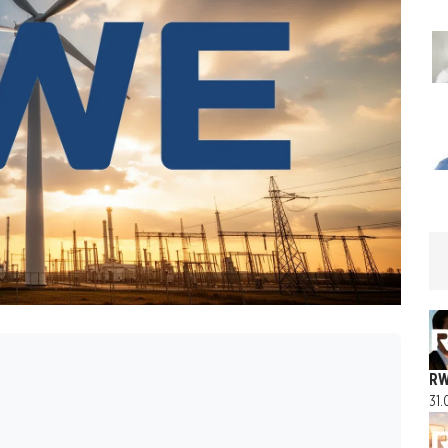
RW
31.