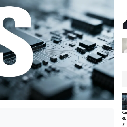
Sa
Rü
04.