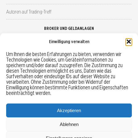
Autoren auf Trading-Treff
BROKER UND GELDANLAGEN
Einwilligung verwalten
Brokervergleich
Um Ihnen die besten Erfahrungen zu bieten, verwenden wir
Technologien wie Cookies, um Geräteinformationen zu
Robo-Advisor vergleichen
speichern und/oder darauf zuzugreifen. Die Zustimmung zu
diesen Technologien ermöglicht es uns, Daten wie das
Depotvergleich
Surfverhalten oder eindeutige IDs auf dieser Website zu
verarbeiten. Ohne Zustimmung oder bei Widerruf der
Einwilligung können bestimmte Funktionen und Eigenschaften
Festgeld vergleichen
beeinträchtigt werden.
Tagesgeld vergleichen
Akzeptieren
Ablehnen
MENU