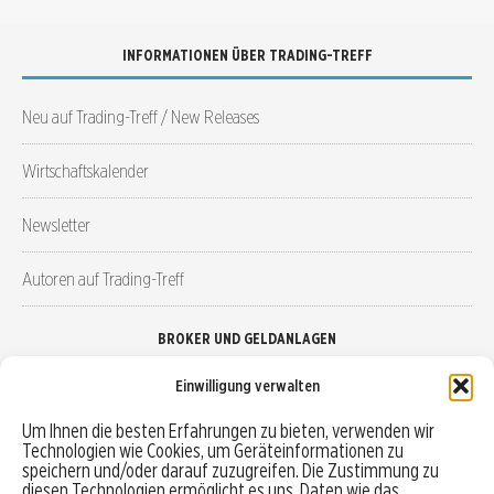
INFORMATIONEN ÜBER TRADING-TREFF
Neu auf Trading-Treff / New Releases
Wirtschaftskalender
Newsletter
Autoren auf Trading-Treff
BROKER UND GELDANLAGEN
Einwilligung verwalten
Brokervergleich
Um Ihnen die besten Erfahrungen zu bieten, verwenden wir
Technologien wie Cookies, um Geräteinformationen zu
Robo-Advisor vergleichen
speichern und/oder darauf zuzugreifen. Die Zustimmung zu
diesen Technologien ermöglicht es uns, Daten wie das