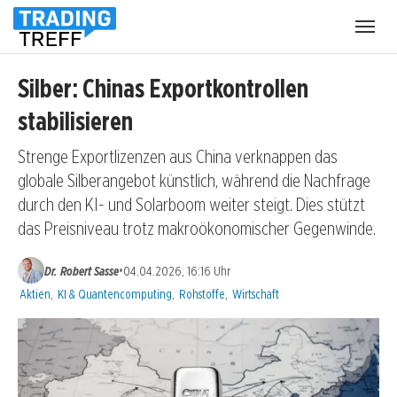
Menü
öffnen
Silber: Chinas Exportkontrollen
stabilisieren
Strenge Exportlizenzen aus China verknappen das
globale Silberangebot künstlich, während die Nachfrage
durch den KI- und Solarboom weiter steigt. Dies stützt
das Preisniveau trotz makroökonomischer Gegenwinde.
•
Dr. Robert Sasse
04.04.2026, 16:16 Uhr
Kategorien:
Aktien
,
KI & Quantencomputing
,
Rohstoffe
,
Wirtschaft