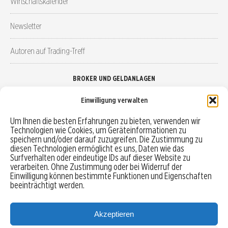
Wirtschaftskalender
Newsletter
Autoren auf Trading-Treff
BROKER UND GELDANLAGEN
Einwilligung verwalten
Brokervergleich
Um Ihnen die besten Erfahrungen zu bieten, verwenden wir
Technologien wie Cookies, um Geräteinformationen zu
Robo-Advisor vergleichen
speichern und/oder darauf zuzugreifen. Die Zustimmung zu
diesen Technologien ermöglicht es uns, Daten wie das
Depotvergleich
Surfverhalten oder eindeutige IDs auf dieser Website zu
verarbeiten. Ohne Zustimmung oder bei Widerruf der
Einwilligung können bestimmte Funktionen und Eigenschaften
Festgeld vergleichen
beeinträchtigt werden.
Tagesgeld vergleichen
Akzeptieren