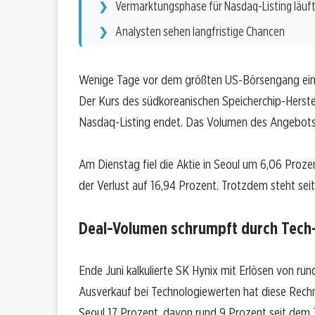
Vermarktungsphase für Nasdaq-Listing läuf
Analysten sehen langfristige Chancen
Wenige Tage vor dem größten US-Börsengang eine
Der Kurs des südkoreanischen Speicherchip-Herstell
Nasdaq-Listing endet. Das Volumen des Angebots
Am Dienstag fiel die Aktie in Seoul um 6,06 Proz
der Verlust auf 16,94 Prozent. Trotzdem steht sei
Deal-Volumen schrumpft durch Tech
Ende Juni kalkulierte SK Hynix mit Erlösen von rund
Ausverkauf bei Technologiewerten hat diese Rechnun
Seoul 17 Prozent, davon rund 9 Prozent seit dem 3