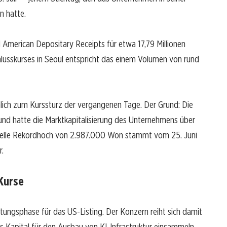
n hatte.
 American Depositary Receipts für etwa 17,79 Millionen
hlusskurses in Seoul entspricht das einem Volumen von rund
hlich zum Kurssturz der vergangenen Tage. Der Grund: Die
nd hatte die Marktkapitalisierung des Unternehmens über
aktuelle Rekordhoch von 2.987.000 Won stammt vom 25. Juni
r.
 Kurse
tungsphase für das US-Listing. Der Konzern reiht sich damit
hes Kapital für den Ausbau von KI-Infrastruktur einsammeln