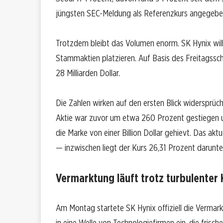
jüngsten SEC-Meldung als Referenzkurs angegebe
Trotzdem bleibt das Volumen enorm. SK Hynix will
Stammaktien platzieren. Auf Basis des Freitagssc
28 Milliarden Dollar.
Die Zahlen wirken auf den ersten Blick widersprüc
Aktie war zuvor um etwa 260 Prozent gestiegen u
die Marke von einer Billion Dollar gehievt. Das 
— inzwischen liegt der Kurs 26,31 Prozent darunte
Vermarktung läuft trotz turbulenter
Am Montag startete SK Hynix offiziell die Vermark
in eine Welle von Technologiefirmen ein, die frisc