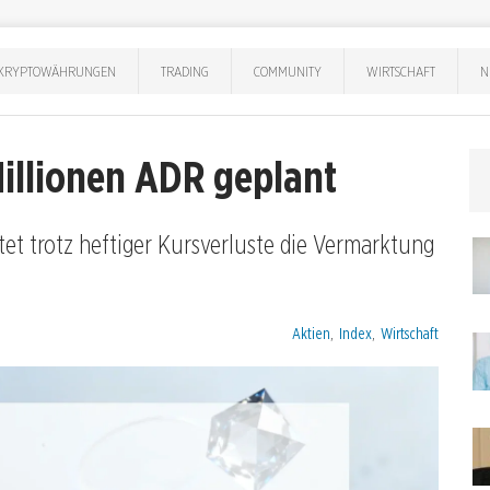
KRYPTOWÄHRUNGEN
TRADING
COMMUNITY
WIRTSCHAFT
N
Millionen ADR geplant
tet trotz heftiger Kursverluste die Vermarktung
Kategorien:
Aktien
,
Index
,
Wirtschaft