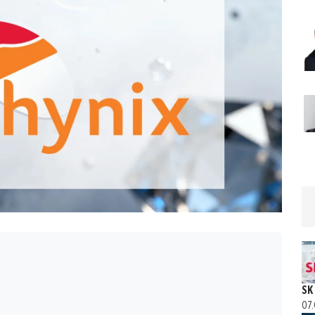
SK
07.