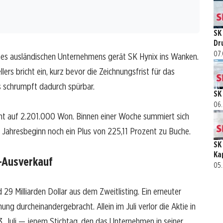
t
SK
Dr
07.
s ausländischen Unternehmens gerät SK Hynix ins Wanken.
ers bricht ein, kurz bevor die Zeichnungsfrist für das
 schrumpft dadurch spürbar.
SK
06.
ent auf 2.201.000 Won. Binnen einer Woche summiert sich
t Jahresbeginn noch ein Plus von 225,11 Prozent zu Buche.
SK
Ka
-Ausverkauf
05.
 29 Milliarden Dollar aus dem Zweitlisting. Ein erneuter
g durcheinandergebracht. Allein im Juli verlor die Aktie in
. Juli — jenem Stichtag, den das Unternehmen in seiner