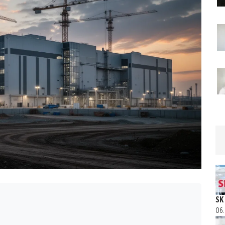
SK
06.