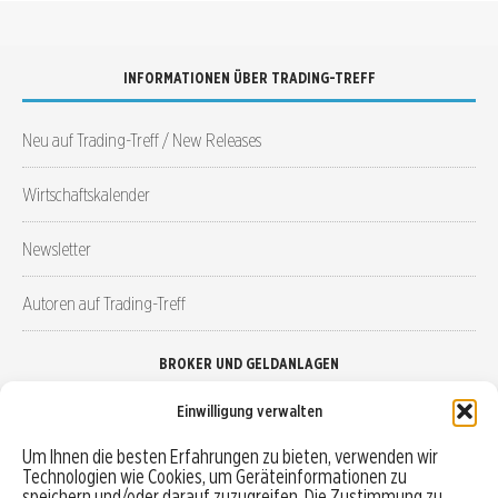
INFORMATIONEN ÜBER TRADING-TREFF
Neu auf Trading-Treff / New Releases
Wirtschaftskalender
Newsletter
Autoren auf Trading-Treff
BROKER UND GELDANLAGEN
Einwilligung verwalten
Brokervergleich
Um Ihnen die besten Erfahrungen zu bieten, verwenden wir
Technologien wie Cookies, um Geräteinformationen zu
Robo-Advisor vergleichen
speichern und/oder darauf zuzugreifen. Die Zustimmung zu