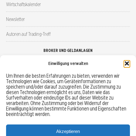
Wirtschaftskalender
Newsletter
Autoren auf Trading-Treff
BROKER UND GELDANLAGEN
Einwilligung verwalten
Brokervergleich
Um Ihnen die besten Erfahrungen zu bieten, verwenden wir
Technologien wie Cookies, um Geräteinformationen zu
Robo-Advisor vergleichen
speichern und/oder darauf zuzugreifen. Die Zustimmung zu
diesen Technologien ermöglicht es uns, Daten wie das
Depotvergleich
Surfverhalten oder eindeutige IDs auf dieser Website zu
verarbeiten. Ohne Zustimmung oder bei Widerruf der
Einwilligung können bestimmte Funktionen und Eigenschaften
Festgeld vergleichen
beeinträchtigt werden.
Tagesgeld vergleichen
Akzeptieren