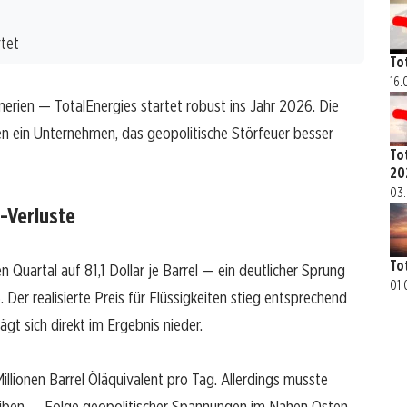
rtet
To
16.
nerien — TotalEnergies startet robust ins Jahr 2026. Die
en ein Unternehmen, das geopolitische Störfeuer besser
To
20
03.
-Verluste
To
n Quartal auf 81,1 Dollar je Barrel — ein deutlicher Sprung
01.
Der realisierte Preis für Flüssigkeiten stieg entsprechend
ägt sich direkt im Ergebnis nieder.
illionen Barrel Öläquivalent pro Tag. Allerdings musste
reiben — Folge geopolitischer Spannungen im Nahen Osten,