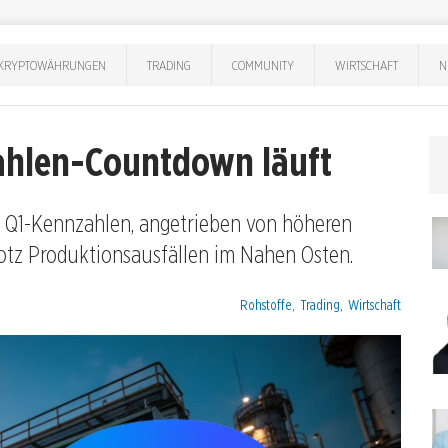
KRYPTOWÄHRUNGEN
TRADING
COMMUNITY
WIRTSCHAFT
N
Zahlen-Countdown läuft
e Q1-Kennzahlen, angetrieben von höheren
otz Produktionsausfällen im Nahen Osten.
Kategorien:
Rohstoffe
,
Trading
,
Wirtschaft