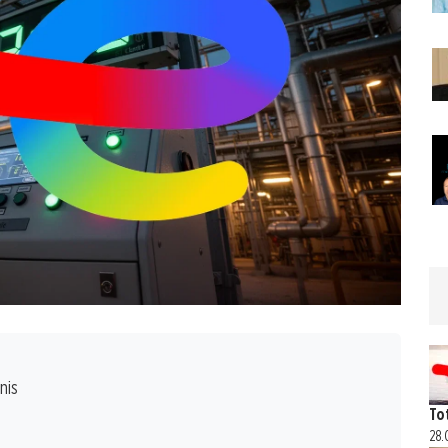
nis
To
28.