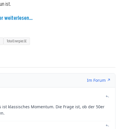
n ist.
er weiterlesen...
n
TotalEnergies SE