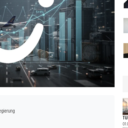
egierung
TU
01.