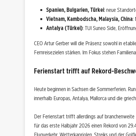
Spanien, Bulgarien, Türkei
: neue Standor
Vietnam, Kambodscha, Malaysia, China
:
Antalya (Türkei)
: TUI Suneo Side, Eröffnu
CEO Artur Gerber will die Präsenz sowohl in etabl
Fernreisezielen stärken. Im Fokus stehen Famili
Ferienstart trifft auf Rekord-Besch
Heute beginnen in Sachsen die Sommerferien. Rund
innerhalb Europas, Antalya, Mallorca und die griech
Der Ferienstart trifft allerdings auf branchenweit
für das erste Halbjahr 2026 einen Rekord von 29
Flugverkehr. Wetterkapriolen, Streiks und der Golf