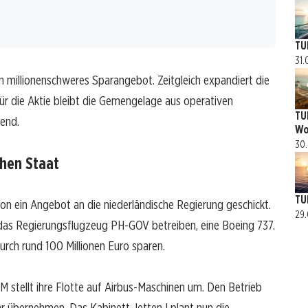
TU
31.
in millionenschweres Sparangebot. Zeitgleich expandiert die
ür die Aktie bleibt die Gemengelage aus operativen
TU
end.
Wo
30.
chen Staat
TU
 ein Angebot an die niederländische Regierung geschickt.
29.
 das Regierungsflugzeug PH-GOV betreiben, eine Boeing 737.
rch rund 100 Millionen Euro sparen.
M stellt ihre Flotte auf Airbus-Maschinen um. Den Betrieb
r übernehmen. Das Kabinett Jetten I plant nun die