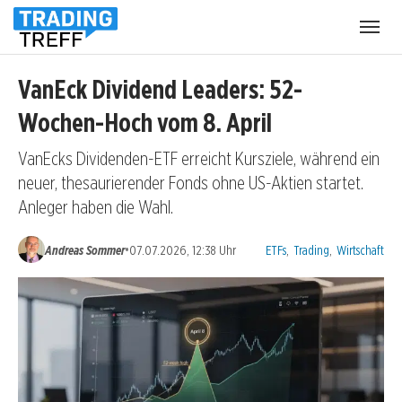
Menü
öffnen
VanEck Dividend Leaders: 52-
Wochen-Hoch vom 8. April
VanEcks Dividenden-ETF erreicht Kursziele, während ein
neuer, thesaurierender Fonds ohne US-Aktien startet.
Anleger haben die Wahl.
Kategorien:
•
Andreas Sommer
07.07.2026, 12:38 Uhr
ETFs
,
Trading
,
Wirtschaft