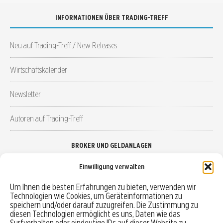
INFORMATIONEN ÜBER TRADING-TREFF
Neu auf Trading-Treff / New Releases
Wirtschaftskalender
Newsletter
Autoren auf Trading-Treff
BROKER UND GELDANLAGEN
Einwilligung verwalten
Brokervergleich
Um Ihnen die besten Erfahrungen zu bieten, verwenden wir
Technologien wie Cookies, um Geräteinformationen zu
Robo-Advisor vergleichen
speichern und/oder darauf zuzugreifen. Die Zustimmung zu
diesen Technologien ermöglicht es uns, Daten wie das
Depotvergleich
Surfverhalten oder eindeutige IDs auf dieser Website zu