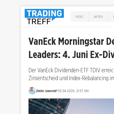
NEWS
AKTIEN
VanEck Morningstar D
Leaders: 4. Juni Ex-Di
Der VanEck Dividenden-ETF TDIV erreic
Zinsentscheid und Index-Rebalancing im
•
Dieter Jaworski
30.04.2026, 21:57 Uhr