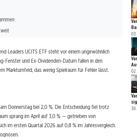
usammen
Va
Ba
tweit
03.
end Leaders UCITS ETF steht vor einem ungewöhnlich
Va
ng-Fenster und Ex-Dividenden-Datum fallen in den
Au
arktumfeld, das wenig Spielraum für Fehler lässt.
02.
Va
si
 am Donnerstag bei 2,0 %. Die Entscheidung fiel trotz
30.
oraum sprang im April auf 3,0 % — getrieben von
ch im ersten Quartal 2026 auf 0,8 % im Jahresvergleich.
rognosen.