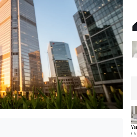
Va
06.