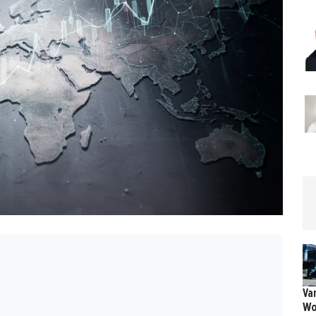
Va
Wo