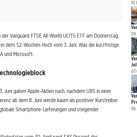
10.
Va
09.
ch der Vanguard FTSE All-World UCITS ETF am Donnerstag.
nter dem 52-Wochen-Hoch vom 3. Juni. Was die kurzfristige
A und Microsoft.
Va
Jul
Technologieblock
07.
3. Juni gaben Apple-Aktien nach, nachdem UBS in einer
Va
enz ab dem 8. Juni werde kaum als positiver Kurstreiber
Pr
 globale Smartphone-Lieferungen und steigender
06.
rtfoliodaten vom 30. April rund 3,83 Prozent des