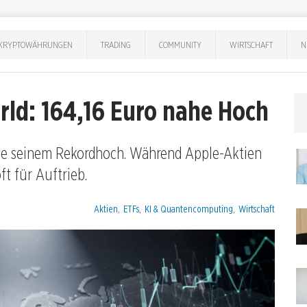
KRYPTOWÄHRUNGEN
TRADING
COMMUNITY
WIRTSCHAFT
N
ld: 164,16 Euro nahe Hoch
ahe seinem Rekordhoch. Während Apple-Aktien
t für Auftrieb.
Kategorien:
Aktien
,
ETFs
,
KI & Quantencomputing
,
Wirtschaft