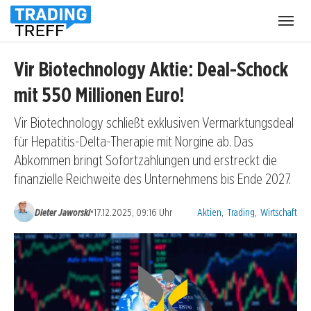
Menü
öffnen
Vir Biotechnology Aktie: Deal-Schock
mit 550 Millionen Euro!
Vir Biotechnology schließt exklusiven Vermarktungsdeal
für Hepatitis-Delta-Therapie mit Norgine ab. Das
Abkommen bringt Sofortzahlungen und erstreckt die
finanzielle Reichweite des Unternehmens bis Ende 2027.
Kategorien:
•
Dieter Jaworski
17.12.2025, 09:16 Uhr
Aktien
,
Trading
,
Wirtschaft