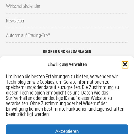
Wirtschaftskalender
Newsletter
Autoren auf Trading-Treff
BROKER UND GELDANLAGEN
Einwilligung verwalten
Brokervergleich
Um Ihnen die besten Erfahrungen zu bieten, verwenden wir
Technologien wie Cookies, um Geräteinformationen zu
Robo-Advisor vergleichen
speichern und/oder darauf zuzugreifen. Die Zustimmung zu
diesen Technologien ermöglicht es uns, Daten wie das
Depotvergleich
Surfverhalten oder eindeutige IDs auf dieser Website zu
verarbeiten. Ohne Zustimmung oder bei Widerruf der
Einwilligung können bestimmte Funktionen und Eigenschaften
Festgeld vergleichen
beeinträchtigt werden.
Tagesgeld vergleichen
Akzeptieren