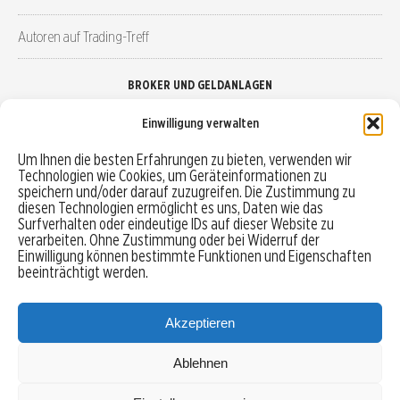
Autoren auf Trading-Treff
BROKER UND GELDANLAGEN
Einwilligung verwalten
Brokervergleich
Um Ihnen die besten Erfahrungen zu bieten, verwenden wir
Technologien wie Cookies, um Geräteinformationen zu
Robo-Advisor vergleichen
speichern und/oder darauf zuzugreifen. Die Zustimmung zu
diesen Technologien ermöglicht es uns, Daten wie das
Depotvergleich
Surfverhalten oder eindeutige IDs auf dieser Website zu
verarbeiten. Ohne Zustimmung oder bei Widerruf der
Einwilligung können bestimmte Funktionen und Eigenschaften
Festgeld vergleichen
beeinträchtigt werden.
Tagesgeld vergleichen
Akzeptieren
Ablehnen
MENU