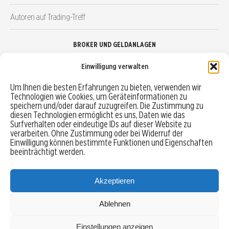
Autoren auf Trading-Treff
BROKER UND GELDANLAGEN
Einwilligung verwalten
Brokervergleich
Um Ihnen die besten Erfahrungen zu bieten, verwenden wir
Technologien wie Cookies, um Geräteinformationen zu
Robo-Advisor vergleichen
speichern und/oder darauf zuzugreifen. Die Zustimmung zu
diesen Technologien ermöglicht es uns, Daten wie das
Depotvergleich
Surfverhalten oder eindeutige IDs auf dieser Website zu
verarbeiten. Ohne Zustimmung oder bei Widerruf der
Einwilligung können bestimmte Funktionen und Eigenschaften
Festgeld vergleichen
beeinträchtigt werden.
Tagesgeld vergleichen
Akzeptieren
Ablehnen
MENU
Einstellungen anzeigen