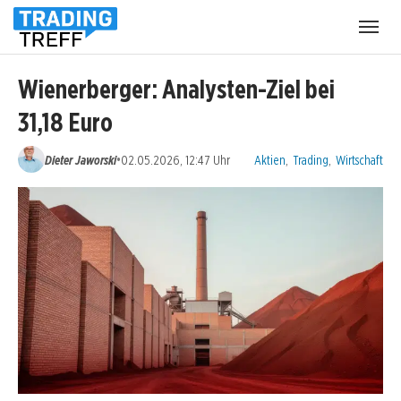
Menü
öffnen
Wienerberger: Analysten-Ziel bei
31,18 Euro
Kategorien:
•
Dieter Jaworski
02.05.2026, 12:47 Uhr
Aktien
,
Trading
,
Wirtschaft