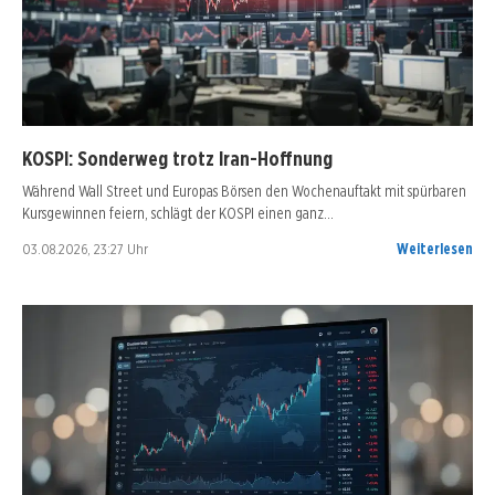
KOSPI: Sonderweg trotz Iran-Hoffnung
Während Wall Street und Europas Börsen den Wochenauftakt mit spürbaren
Kursgewinnen feiern, schlägt der KOSPI einen ganz…
03.08.2026, 23:27 Uhr
Weiterlesen