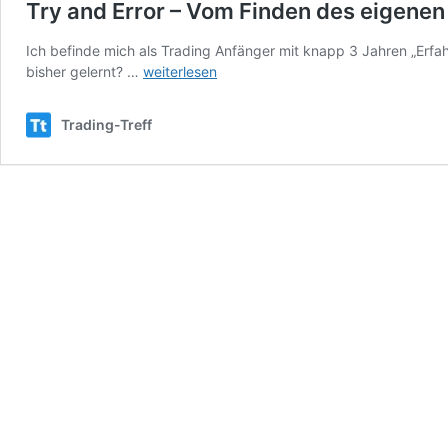
Try and Error – Vom Finden des eigenen 
Ich befinde mich als Trading Anfänger mit knapp 3 Jahren „Erfa
Try
bisher gelernt? …
weiterlesen
and
Error
Trading-Treff
–
Vom
Finden
des
eigenen
Tradingstils