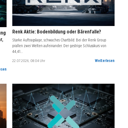
Renk Aktie: Bodenbildung oder Bärenfalle?
ung
r,
Starke Auftragslage, schwaches Chartbild: Bei der Renk Group
prallen zwei Welten aufeinander. Der gestrige Schlusskurs von
44,41…
m
22.07.2026, 08:04 Uhr
Weiterlesen
esen